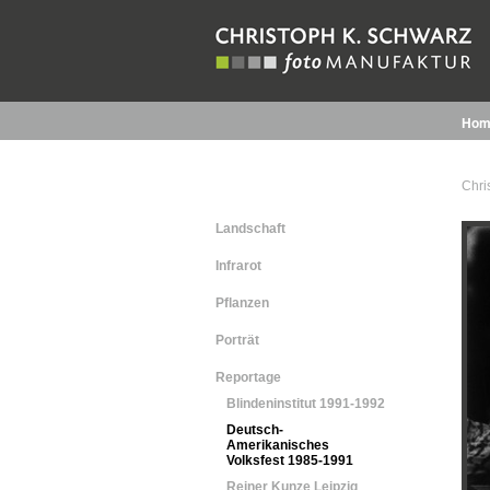
Hom
Chri
Landschaft
Infrarot
Pflanzen
Porträt
Reportage
Blindeninstitut 1991-1992
Deutsch-
Amerikanisches
Volksfest 1985-1991
Reiner Kunze Leipzig