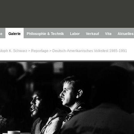
e
Galerie
Philosophie & Technik
Labor
Verkauf
Vita
Aktuelles
stoph K. Schwarz
>
Reportage
>
Deutsch-Amerikanisches Volksfest 1985-1991