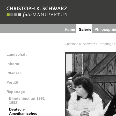
Home
Galerie
Philosophie
Technik
Christoph K. Schwarz
>
Reportage
Landschaft
Infrarot
Pflanzen
Porträt
Reportage
Blindeninstitut 1991-
1992
Deutsch-
Amerikanisches