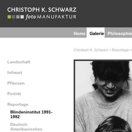
Home
Galerie
Philosophie
Technik
Christoph K. Schwarz
>
Reportage
Landschaft
Infrarot
Pflanzen
Porträt
Reportage
Blindeninstitut 1991-
1992
Deutsch-
Amerikanisches