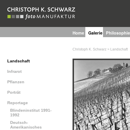
Home
Galerie
Philosophie
Technik
Christoph K. Schwarz
>
Landschaft
Landschaft
Infrarot
Pflanzen
Porträt
Reportage
Blindeninstitut 1991-
1992
Deutsch-
Amerikanisches